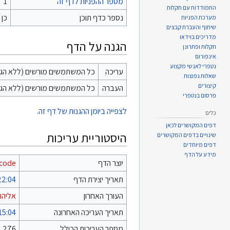
מספר ההפניות לדף זה
1
התמודדות עם תקלות
נספר כדף תוכן
כן
מערכת הפניות
שיתוף והעברת קבצים
מדריכים בוידאו
הגנה על הדף
תקלות ופתרונן
אינפורום
נטפרי לאנשי מקצוע
עריכה
כל המשתמשים מורשים (ללא הגב
שאלות נפוצות
קיצורים
העברה
כל המשתמשים מורשים (ללא הגב
פרסום בנטפרי
לצפייה ביומן ההגנות של דף זה.
כלים
דפים המקושרים לכאן
היסטוריית עריכות
שינויים בדפים המקושרים
דפים מיוחדים
מידע על הדף
יוצר הדף
code
תאריך יצירת הדף
22:04, 17 באוגוסט 6
העורך האחרון
אליהו
תאריך העריכה האחרונה
15:04, 25 במאי 026
מספר העריכות הכולל
276