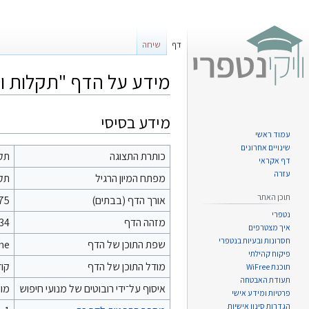
דף
שיחה
מידע על הדף "תקלות ופ
מידע בסיסי
קפיצה
קפיצה
עמוד ראשי
לניווט
לחיפוש
שינויים אחרונים
כותרת התצוגה
תקל
דף אקראי
עזרה
מפתח המיון הרגיל
תקל
תוכן האתר
אורך הדף (בבתים)
75
נטפרי
מזהה הדף
34
איך מצטרפים
חסרונות ובעיות בנטפרי
שפת התוכן של הדף
he - עברי
פיקוח קהילתי
מודל התוכן של הדף
קוד
תוכנת WiFree
תעודת האבטחה
איסוף על־ידי רובוטים של מנועי חיפוש
מו
פרטיות ומידע אישי
הגדרות סינון אישיות