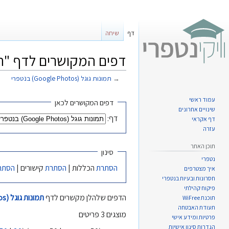
דף
שיחה
דפים המקושרים לדף "תמונות גוגל (otos
→
תמונות גוגל (Google Photos) בנטפרי
קפיצה
קפיצה
עמוד ראשי
דפים המקושרים לכאן
שינויים אחרונים
לניווט
לחיפוש
דף:
דף אקראי
עזרה
תוכן האתר
סינון
נטפרי
הסתרת
הכללות |
הסתרת
קישורים |
הסתר
איך מצטרפים
חסרונות ובעיות בנטפרי
פיקוח קהילתי
הדפים שלהלן מקשרים לדף
תמונות גוגל (Google Photos) בנטפרי
תוכנת WiFree
תעודת האבטחה
מוצגים 3 פריטים
פרטיות ומידע אישי
הגדרות סינון אישיות