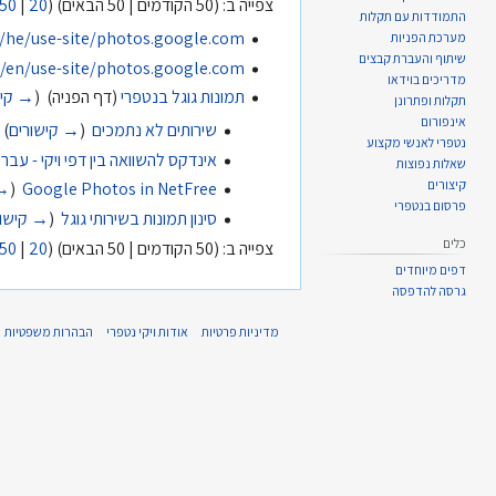
צפייה ב: (50 הקודמים | 50 הבאים) (
20
|
50
התמודדות עם תקלות
/he/use-site/photos.google.com
מערכת הפניות
שיתוף והעברת קבצים
/en/use-site/photos.google.com
מדריכים בוידאו
תמונות גוגל בנטפרי
(דף הפניה) ‏
(
→ קיש
תקלות ופתרונן
אינפורום
שירותים לא נתמכים
‏
(
→ קישורים
)
נטפרי לאנשי מקצוע
אינדקס להשוואה בין דפי ויקי - עברית אנגלית wiki pages - Hebrew English
שאלות נפוצות
קיצורים
Google Photos in NetFree
‏
(
→ 
פרסום בנטפרי
סינון תמונות בשירותי גוגל
‏
(
→ קישור
כלים
צפייה ב: (50 הקודמים | 50 הבאים) (
20
|
50
דפים מיוחדים
גרסה להדפסה
מדיניות פרטיות
אודות ויקי נטפרי
הבהרות משפטיות