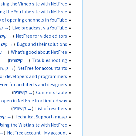
sing the Vimeo site with NetFree
ng the YouTube site with NetFree
y of opening channels in YouTube
Live broadcast via YouTube
‏
(
→ קיש
NetFree for video editors
‏
(
→ קישו
Bugs and their solutions
‏
(
→ קישור
What's good about NetFree
‏
(
→ קי
Troubleshooting
‏
(
→ קישורים
)
NetFree for accountants
‏
(
→ קישור
for developers and programmers
Free for architects and designers
Contents table
‏
(
→ קישורים
)
s open in NetFree In a limited way
List of resellers
‏
(
→ קישורים
)
קטגוריה:Technical Support
‏
(
→ קישו
Using the Wistia site with NetFree
NetFree account - My account
‏
(
→ 