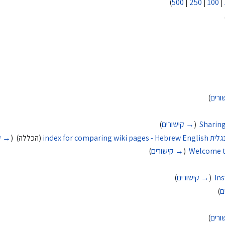
)
500
|
250
|
100
|
ורים
)
Sharing
‏
(
→ קישורים
)
index for c
(הכללה) ‏
(
→ קי
Welcome to
‏
(
→ קישורים
)
Ins
‏
(
→ קישורים
)
ם
)
ורים
)