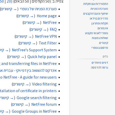
צפייה ב: (50 הקודמים | 50 הבאים) (
20
|
50
התמודדות עם תקלות
מערכת הפניות של נטפרי
‏
(
→ קישורים
)
מערכת הפניות
שיתוף והעברת קבצים
Home page
‏
(
→ קישורים
)
מדריכים בוידאו
NetFree
‏
(
→ קישורים
)
תקלות ופתרונן
אינפורום
FAQ
‏
(
→ קישורים
)
נטפרי לאנשי מקצוע
NetFree VPN
‏
(
→ קישורים
)
שאלות נפוצות
Text Filter
‏
(
→ קישורים
)
קיצורים
פרסום בנטפרי
NetFree's Support System
‏
(
→ קיש
Quick help panel
‏
(
→ קישורים
)
כלים
דפים מיוחדים
 and transferring files in NetFree
גרסה להדפסה
אינדקס להשוואה בין דפי ויקי - עברית אנגלית omparing wiki pages - Hebrew English
 NetFree - A guide for new users
Video filtering
‏
(
→ קישורים
)
tallation of certificate in printers
Google search filtering
‏
(
→ קישורי
NetFree forum
‏
(
→ קישורים
)
Google Groups in NetFree
‏
(
→ קיש