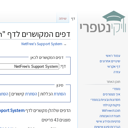
דף
שיחה
דפים המקושרים לדף "NetFree's Support System"
NetFree's Support System
→
קפיצה
קפיצה
עמוד ראשי
דפים המקושרים לכאן
שינויים אחרונים
לניווט
לחיפוש
דף:
דף אקראי
עזרה
תוכן האתר
סינון
נטפרי
הסתרת
הכללות |
הסתרת
קישורים |
הסתר
איך מצטרפים
חסרונות ובעיות בנטפרי
פיקוח קהילתי
הדפים שלהלן מקשרים לדף
pport System
תוכנת WiFree
תעודת האבטחה
מוצגים 43 פריטים
פרטיות ומידע אישי
הגדרות סינון אישיות