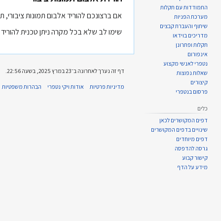
התמודדות עם תקלות
אם ברצונכם להוריד אלבום תמונות ציבורי, 
מערכת הפניות
שיתוף והעברת קבצים
שימו לב שלא בכל מקרה ניתן טכנית להורי
מדריכים בוידאו
תקלות ופתרונן
אינפורום
נטפרי לאנשי מקצוע
דף זה נערך לאחרונה ב־23 במרץ 2025, בשעה 22:56.
שאלות נפוצות
קיצורים
מדיניות פרטיות
אודות ויקי נטפרי
הבהרות משפטיות
פרסום בנטפרי
כלים
דפים המקושרים לכאן
שינויים בדפים המקושרים
דפים מיוחדים
גרסה להדפסה
קישור קבוע
מידע על הדף