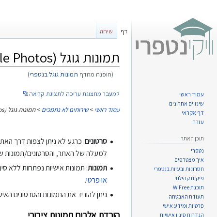
דף
שיחה
תמונות גוגל (Google Photos) בנטפרי
(הופנה מהדף
תמונות גוגל בנטפרי
)
קפיצה
קפיצה
למעבר מתצוגת עריכה לתצוגת קריאה
עמוד ראשי
שינויים אחרונים
לניווט
לחיפוש
עמוד ראשי
>
שירותים לא נתמכים
>
תמונות גוגל (Google Photos) בנטפרי
דף אקראי
עזרה
תוכן האתר
סרטונים
נטפרי
למעלה של האתר, והסרטונים/תמונות שנבחרו יירדו בקובץ P
איך מצטרפים
תמונות
: תמונות אישיות נפתחות ללא סי
חסרונות ובעיות בנטפרי
פיקוח קהילתי
או פרטי
.
תוכנת WiFree
ניתן להוריד את התמונות והסרטונים האישיים [ללא סינון] דר
תעודת האבטחה
פרטיות ומידע אישי
הורדת אלבום תמונות ציבורי
הגדרות סינון אישיות