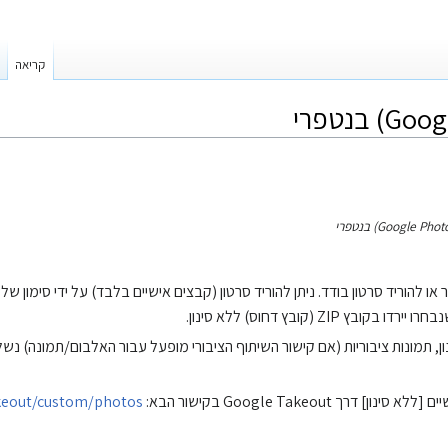
קריאה
ZI (קובץ דחוס) ללא סינון.
נון, תמונות ציבוריות (אם קישור השיתוף הציבורי מופעל עבור האלבום/תמונה) נ
ך Google Takeout בקישור הבא:
akeout/custom/photos