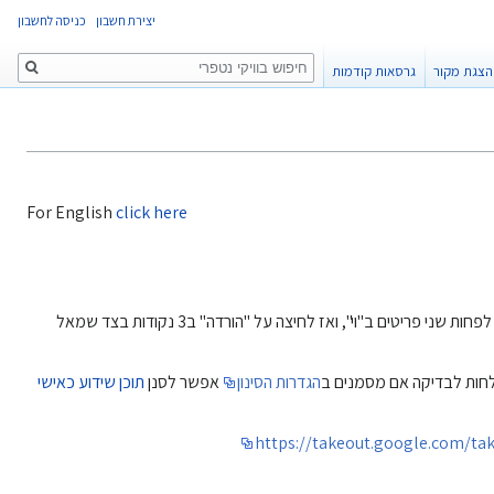
יצירת חשבון
כניסה לחשבון
חיפוש
הצגת מקור
גרסאות קודמות
For English
click here
: כרגע לא ניתן לצפות דרך האתר או להוריד סרטון בודד. ניתן להוריד סרטון (קבצים אישיים בלבד) על ידי סימון של לפחות שני פריטים ב"וי", ואז לחיצה על "הורדה" ב3 נקודות בצד שמאל
שלחות לבדיקה אם מסמנים ב
הגדרות הסינון
אפשר לסנן
תוכן שידוע כאישי
https://takeout.google.com/t