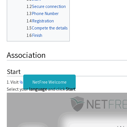
1.2
Secure connection
1.3
Phone Number
1.4
Registration
1.5
Compete the details
1.6
Finish
Association
Start
1. Visit
NetFree Welcome
Select your
language
and click
Start