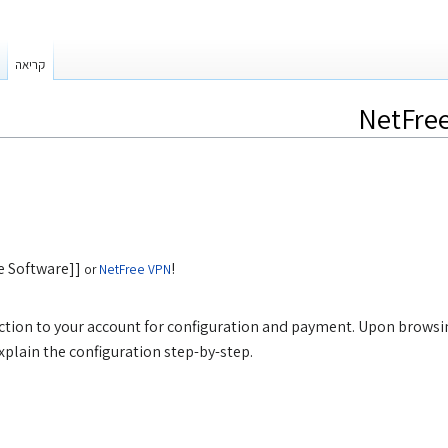
קריאה
NetFree
ee Software]]
!
or
NetFree VPN
tion to your account for configuration and payment. Upon browsin
 explain the configuration step-by-step.