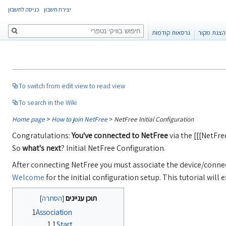
יצירת חשבון
כניסה לחשבון
חיפוש
הצגת מקור
גרסאות קודמות
To switch from edit view to read view
To search in the Wiki
Home page
>
How to join NetFree
>
NetFree Initial Configuration
Congratulations:
You've connected to NetFree
via the [[[NetFr
So
what's next
? Initial NetFree Configuration.
After connecting NetFree you must associate the device/connec
Welcome
for the initial configuration setup. This tutorial will
תוכן עניינים
1
Association
1.1
Start