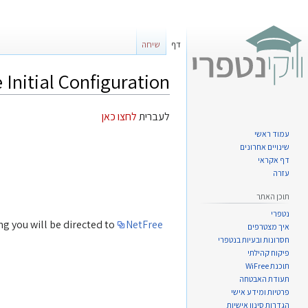
דף
שיחה
 Initial Configuration
קפיצה
קפיצה
לעברית
לחצו כאן
לניווט
לחיפוש
עמוד ראשי
שינויים אחרונים
דף אקראי
עזרה
תוכן האתר
נטפרי
g you will be directed to
NetFree
איך מצטרפים
חסרונות ובעיות בנטפרי
פיקוח קהילתי
תוכנת WiFree
תעודת האבטחה
פרטיות ומידע אישי
הגדרות סינון אישיות